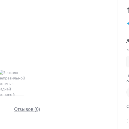
Н
Д
Р
Н
с
С
Отзывов (0)