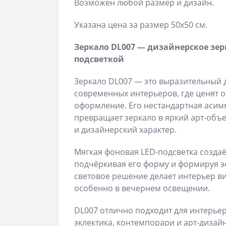
Возможен любой размер и дизайн.
Указана цена за размер 50х50 см.
Зеркало DL007 — дизайнерское зе
подсветкой
Зеркало DL007 — это выразительный 
современных интерьеров, где ценят 
оформление. Его нестандартная аси
превращает зеркало в яркий арт-объе
и дизайнерский характер.
Мягкая фоновая LED-подсветка создаё
подчёркивая его форму и формируя эф
световое решение делает интерьер в
особенно в вечернем освещении.
DL007 отлично подходит для интерьер
эклектика, контемпорари и арт-дизайн