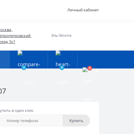
Личный кабинет
осква, 
Эль-Монте
епропетровский 
оезд, 5с1
0
0
0
0₽
07
упить в один клик
Купить