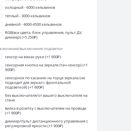
холодный - 6000 кельвинов
тёплый - 3000 кельвинов
дневной - 4000-4500 кельвинов
RGB(все цвета, блок управления, пульт ДУ,
диммер)
(+5 250₽)
ключение/выключение подсветки
сенсор на взмах руки
(+1 900₽)
сенсорная кнопка на зеркале (тач-сенсор)
(+1
900₽)
сенсорное по касанию на торце зеркала (не
подходит для зеркал с фронтальной
подсветкой)
(+1 900₽)
без выключателя/от вашего выключателя на
стене
вилка в розетку с выключателем на проводе
(+1 900₽)
диммер/пульт дистанционного управления с
регулировкой яркости
(+1 900₽)