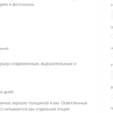
диях и фотозонах.
Р
П
Ч
щений
терьер современным, выразительным и
Р
B
х дней.
ряное зеркало толщиной 4 мм. Осветленные
Ц
ссчитываются как отдельная опция.