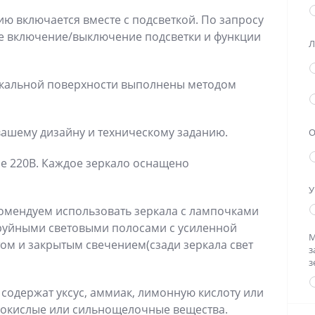
ю включается вместе с подсветкой. По запросу
е включение/выключение подсветки и функции
Л
ркальной поверхности выполнены методом
вашему дизайну и техническому заданию.
О
е 220В. Каждое зеркало оснащено
У
омендуем использовать зеркала с лампочками
труйными световыми полосами с усиленной
М
ом и закрытым свечением(сзади зеркала свет
з
з
 содержат уксус, аммиак, лимонную кислоту или
нокислые или сильнощелочные вещества.