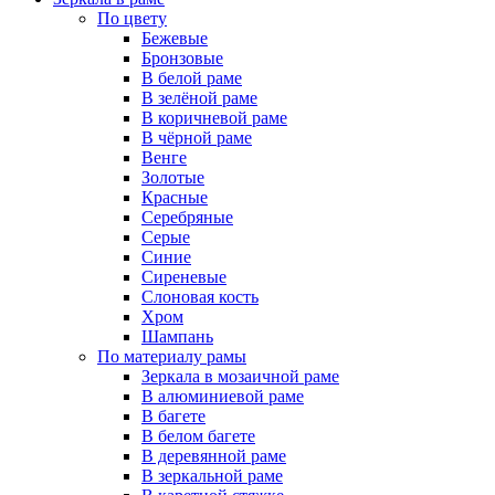
По цвету
Бежевые
Бронзовые
В белой раме
В зелёной раме
В коричневой раме
В чёрной раме
Венге
Золотые
Красные
Серебряные
Серые
Синие
Сиреневые
Слоновая кость
Хром
Шампань
По материалу рамы
Зеркала в мозаичной раме
В алюминиевой раме
В багете
В белом багете
В деревянной раме
В зеркальной раме