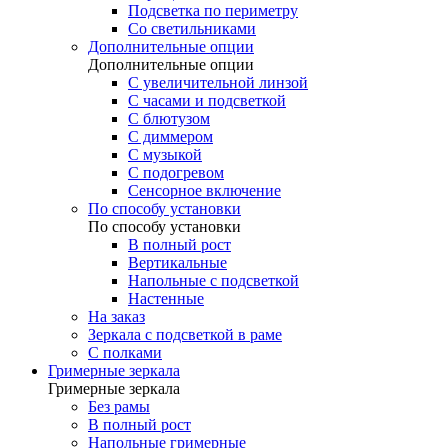
Подсветка по периметру
Со светильниками
Дополнительные опции
Дополнительные опции
C увеличительной линзой
C часами и подсветкой
С блютузом
С диммером
С музыкой
С подогревом
Сенсорное включение
По способу установки
По способу установки
В полный рост
Вертикальные
Напольные с подсветкой
Настенные
На заказ
Зеркала с подсветкой в раме
С полками
Гримерные зеркала
Гримерные зеркала
Без рамы
В полный рост
Напольные гримерные