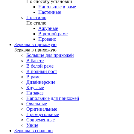
По способу установки
Напольные в раме
Настенные
По стилю
По стилю
Ажурные
В резной раме
Прованс
Зеркала в прихожую
Зеркала в прихожую
Большие для прихожей
В багете
В белой раме
В полный рост
В раме
Дизайнерские
Круглые
На заказ
Напольные для прихожей
Овальные
Оригинальные
Прямоугольные
Современные
Узкие
Зеркала в спальню