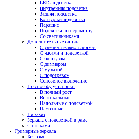
LED-подсветка
Внутренняя подсветка
Задняя подсветка
Контурная подсветка
Парящие
Подсветка по периметру
Со светильниками
Дополнительные опции
C увеличительной линзой
C часами и подсветкой
С блютузом
С диммером
С музыкой
С подогревом
Сенсорное включение
По способу установки
В полный рост
Вертикальные
Напольные с подсветкой
Настенные
На заказ
Зеркала с подсветкой в раме
С полками
Гримерные зеркала
Без рамы