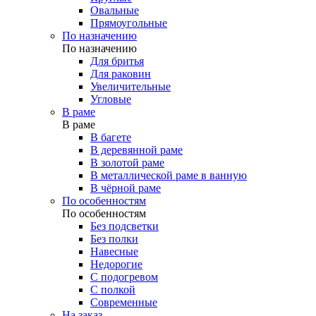
Овальные
Прямоугольные
По назначению
По назначению
Для бритья
Для раковин
Увеличительные
Угловые
В раме
В раме
В багете
В деревянной раме
В золотой раме
В металлической раме в ванную
В чёрной раме
По особенностям
По особенностям
Без подсветки
Без полки
Навесные
Недорогие
С подогревом
С полкой
Современные
На заказ