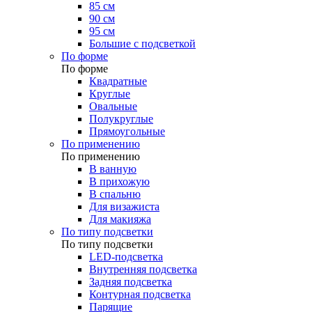
85 см
90 см
95 см
Большие с подсветкой
По форме
По форме
Квадратные
Круглые
Овальные
Полукруглые
Прямоугольные
По применению
По применению
В ванную
В прихожую
В спальню
Для визажиста
Для макияжа
По типу подсветки
По типу подсветки
LED-подсветка
Внутренняя подсветка
Задняя подсветка
Контурная подсветка
Парящие