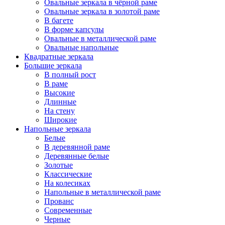
Овальные зеркала в чёрной раме
Овальные зеркала в золотой раме
В багете
В форме капсулы
Овальные в металлической раме
Овальные напольные
Квадратные зеркала
Большие зеркала
В полный рост
В раме
Высокие
Длинные
На стену
Широкие
Напольные зеркала
Белые
В деревянной раме
Деревянные белые
Золотые
Классические
На колесиках
Напольные в металлической раме
Прованс
Современные
Черные