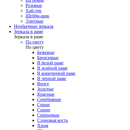
На ремне
Розовые
Хай-тек
Шебби-шик
Элитные
Необычные зеркала
Зеркала в раме
Зеркала в раме
По цвету
По цвету
Бежевые
Бронзовые
В белой раме
В зелёной раме
В коричневой раме
В чёрной раме
Венге
Золотые
Красные
Серебряные
Серые
Синие
Сиреневые
Слоновая кость
Хром