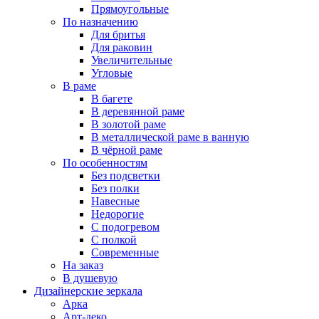
Прямоугольные
По назначению
Для бритья
Для раковин
Увеличительные
Угловые
В раме
В багете
В деревянной раме
В золотой раме
В металлической раме в ванную
В чёрной раме
По особенностям
Без подсветки
Без полки
Навесные
Недорогие
С подогревом
С полкой
Современные
На заказ
В душевую
Дизайнерские зеркала
Арка
Арт-деко