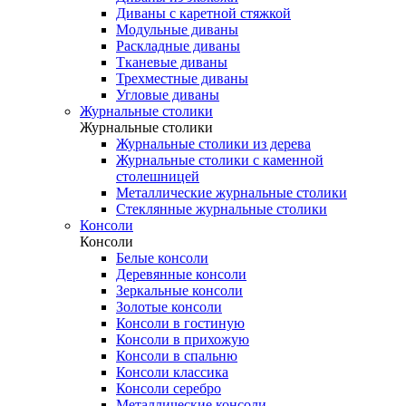
Диваны с каретной стяжкой
Модульные диваны
Раскладные диваны
Тканевые диваны
Трехместные диваны
Угловые диваны
Журнальные столики
Журнальные столики
Журнальные столики из дерева
Журнальные столики с каменной
столешницей
Металлические журнальные столики
Стеклянные журнальные столики
Консоли
Консоли
Белые консоли
Деревянные консоли
Зеркальные консоли
Золотые консоли
Консоли в гостиную
Консоли в прихожую
Консоли в спальню
Консоли классика
Консоли серебро
Металлические консоли