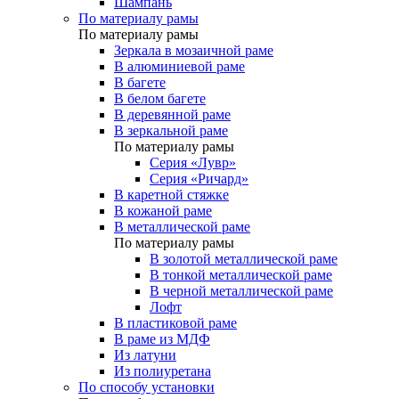
Шампань
По материалу рамы
По материалу рамы
Зеркала в мозаичной раме
В алюминиевой раме
В багете
В белом багете
В деревянной раме
В зеркальной раме
По материалу рамы
Серия «Лувр»
Серия «Ричард»
В каретной стяжке
В кожаной раме
В металлической раме
По материалу рамы
В золотой металлической раме
В тонкой металлической раме
В черной металлической раме
Лофт
В пластиковой раме
В раме из МДФ
Из латуни
Из полиуретана
По способу установки