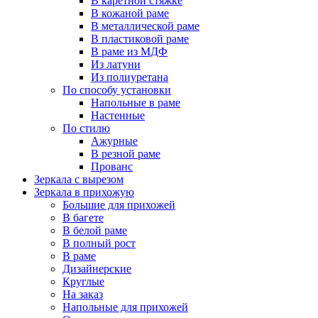
В каретной стяжке
В кожаной раме
В металлической раме
В пластиковой раме
В раме из МДФ
Из латуни
Из полиуретана
По способу установки
Напольные в раме
Настенные
По стилю
Ажурные
В резной раме
Прованс
Зеркала с вырезом
Зеркала в прихожую
Большие для прихожей
В багете
В белой раме
В полный рост
В раме
Дизайнерские
Круглые
На заказ
Напольные для прихожей