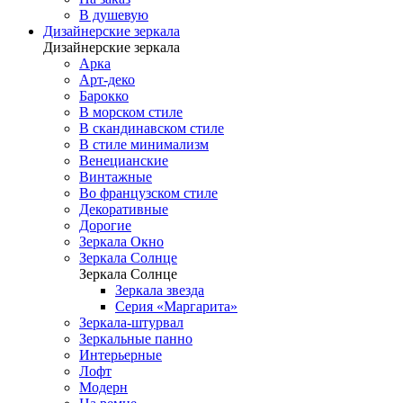
В душевую
Дизайнерские зеркала
Дизайнерские зеркала
Арка
Арт-деко
Барокко
В морском стиле
В скандинавском стиле
В стиле минимализм
Венецианские
Винтажные
Во французском стиле
Декоративные
Дорогие
Зеркала Окно
Зеркала Солнце
Зеркала Солнце
Зеркала звезда
Серия «Маргарита»
Зеркала-штурвал
Зеркальные панно
Интерьерные
Лофт
Модерн