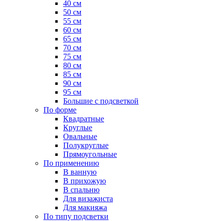
40 см
50 см
55 см
60 см
65 см
70 см
75 см
80 см
85 см
90 см
95 см
Большие с подсветкой
По форме
Квадратные
Круглые
Овальные
Полукруглые
Прямоугольные
По применению
В ванную
В прихожую
В спальню
Для визажиста
Для макияжа
По типу подсветки