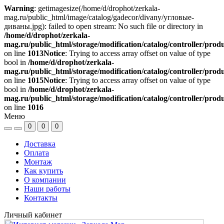
Warning
: getimagesize(/home/d/drophot/zerkala-
mag.ru/public_html/image/catalog/gadecor/divany/угловые-
диваны.jpg): failed to open stream: No such file or directory in
/home/d/drophot/zerkala-
mag.ru/public_html/storage/modification/catalog/controller/prod
on line
1013
Notice
: Trying to access array offset on value of type
bool in
/home/d/drophot/zerkala-
mag.ru/public_html/storage/modification/catalog/controller/prod
on line
1015
Notice
: Trying to access array offset on value of type
bool in
/home/d/drophot/zerkala-
mag.ru/public_html/storage/modification/catalog/controller/prod
on line
1016
Меню
0
0
0
Доставка
Оплата
Монтаж
Как купить
О компании
Наши работы
Контакты
Личный кабинет