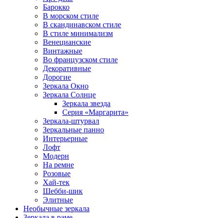
Барокко
В морском стиле
В скандинавском стиле
В стиле минимализм
Венецианские
Винтажные
Во французском стиле
Декоративные
Дорогие
Зеркала Окно
Зеркала Солнце
Зеркала звезда
Серия «Маргарита»
Зеркала-штурвал
Зеркальные панно
Интерьерные
Лофт
Модерн
На ремне
Розовые
Хай-тек
Шебби-шик
Элитные
Необычные зеркала
Зеркала в раме