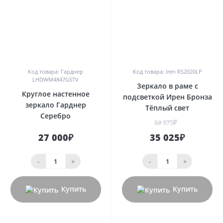
0
0
Код товара: Гарднер
Код товара: Iren RS2020LP
LHDWM4847GSTV
Зеркало в раме с
Круглое настенное
подсветкой Ирен Бронза
зеркало Гарднер
Тёплый свет
Серебро
58 375₽
27 000₽
35 025₽
-
+
-
+
Купить
Купить