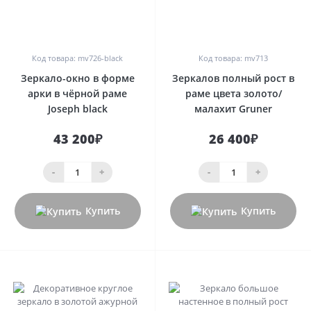
0
0
Код товара: mv726-black
Код товара: mv713
Зеркало-окно в форме
Зеркалов полный рост в
арки в чёрной раме
раме цвета золото/
Joseph black
малахит Gruner
43 200₽
26 400₽
-
+
-
+
Купить
Купить